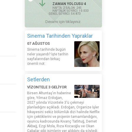
ZAMAN YOLCUSU 4
HAFTA: 2 SALON: 245
HAFTALIK SEYİRCİ: 10.033
GENEL SEYİRCİ: 54.873
Devamı için tıklayınız.
Sinema Tarihinden Yapraklar
07 AĞUSTOS
Sinema tarihinde bugün
neler yaşandı? İşte tarihin
sayfalarından birkaç
önemli not:
Setlerden
VİZONTELE 3 GELİYOR
Birsen Altuntaş'ın haberine
göre, Yılmaz Erdoğan,
2027 yılında Vizontele 3'ü çekmeyi
planladığını açıkladı. Erdoğan, Organize İşler
hikayesini sekiz bölümlük dizi halinde Netflix
için çektiklerini ve projenin tamamlandığını,
oyuncu kadrosunda Kıvanç Tatlıtuğ, Demet
Akbağ, Ezgi Mola, Rıza Kocaoğlu ve Okan
Çabalar gibi isimlerin yer aldığını da söyledi.