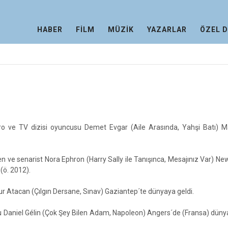
HABER
FİLM
MÜZİK
YAZARLAR
ÖZEL 
ro ve TV dizisi oyuncusu Demet Evgar (Aile Arasında, Yahşi Batı) M
 ve senarist Nora Ephron (Harry Sally ile Tanışınca, Mesajınız Var) Ne
(ö. 2012).
 Atacan (Çılgın Dersane, Sınav) Gaziantep´te dünyaya geldi.
u Daniel Gélin (Çok Şey Bilen Adam, Napoleon) Angers´de (Fransa) düny