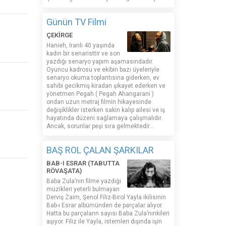
Günün TV Filmi
ÇEKİRGE
Hanieh, İranlı 40 yaşında
kadın bir senaristtir ve son
yazdığı senaryo yapım aşamasındadır.
Oyuncu kadrosu ve ekibin bazı üyeleriyle
senaryo okuma toplantısına giderken, ev
sahibi gecikmiş kiradan şikayet ederken ve
yönetmen Pegah ( Pegah Ahangarani )
ondan uzun metraj filmin hikayesinde
değişiklikler isterken sakin kalıp ailesi ve iş
hayatında düzeni sağlamaya çalışmalıdır.
Ancak, sorunlar peşi sıra gelmektedir...
BAŞ ROL ÇALAN ŞARKILAR
BAB-I ESRAR (TABUTTA
RÖVAŞATA)
Baba Zula’nın filme yazdığı
müzikleri yeterli bulmayan
Derviş Zaim, Şenol Filiz-Birol Yayla ikilisinin
Bab-ı Esrar albümünden de parçalar alıyor.
Hatta bu parçaların sayısı Baba Zula’nınkileri
aşıyor. Filiz ile Yayla, istemleri dışında işin