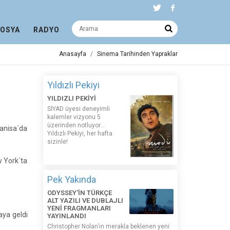
DOSYA
RADYO
Anasayfa
Sinema Tarihinden Yapraklar
Yıldızlı Pekiyi
YILDIZLI PEKİYİ
SİYAD üyesi deneyimli
kalemler vizyonu 5
üzerinden notluyor...
anisa´da
Yıldızlı Pekiyi, her hafta
sizinle!
w York´ta
Pek Yakında
ODYSSEY'İN TÜRKÇE
ALT YAZILI VE DUBLAJLI
YENİ FRAGMANLARI
aya geldi
YAYINLANDI
Christopher Nolan’ın merakla beklenen yeni