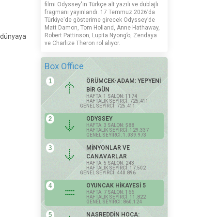
filmi Odyssey'in Türkçe alt yazılı ve dublajlı
fragmanı yayınlandı. 17 Temmuz 2026’da
Türkiye'de gösterime girecek Odyssey’de
Matt Damon, Tom Holland, Anne Hathaway,
Robert Pattinson, Lupita Nyong’o, Zendaya
a dünyaya
ve Charlize Theron rol alıyor.
Box Office
1
ÖRÜMCEK-ADAM: YEPYENİ
BİR GÜN
HAFTA: 1 SALON: 1174
HAFTALIK SEYİRCİ: 725.411
GENEL SEYİRCİ: 725.411
2
ODYSSEY
HAFTA: 3 SALON: 588
HAFTALIK SEYİRCİ: 129.337
GENEL SEYİRCİ: 1.039.973
3
MİNYONLAR VE
CANAVARLAR
HAFTA: 5 SALON: 243
HAFTALIK SEYİRCİ: 17.502
GENEL SEYİRCİ: 440.896
4
OYUNCAK HİKAYESİ 5
HAFTA: 7 SALON: 166
HAFTALIK SEYİRCİ: 11.822
GENEL SEYİRCİ: 860.124
5
NASREDDİN HOCA: