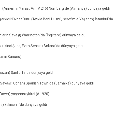
n (Annemin Yarası, Arif V 216) Nürnberg´de (Almanya) dünyaya geldi.
arkıcı Nükhet Duru (Ayıkla Beni Hüsnü, Şerefimle Yaşarım) İstanbul´d
anların Savaşı) Warrington´da (İngiltere) dünyaya geldi.
 (İkinci Şans, Evim Sensin) Ankara´da dünyaya geldi.
banın Kanunu)
mazan) Şanlıurfa´da dünyaya geldi.
, Savaşçı Conan) Spanish Town´da (Jamaika) dünyaya geldi.
avet) yaşamını yitirdi (d.1920).
a) Eskişehir´de dünyaya geldi.