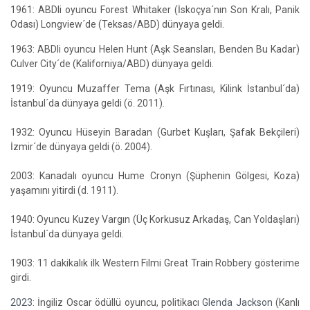
1961: ABDli oyuncu Forest Whitaker (İskoçya´nın Son Kralı, Panik
Odası) Longview´de (Teksas/ABD) dünyaya geldi.
1963: ABDli oyuncu Helen Hunt (Aşk Seansları, Benden Bu Kadar)
Culver City´de (Kaliforniya/ABD) dünyaya geldi.
1919: Oyuncu Muzaffer Tema (Aşk Fırtınası, Kilink İstanbul´da)
İstanbul´da dünyaya geldi (ö. 2011).
1932: Oyuncu Hüseyin Baradan (Gurbet Kuşları, Şafak Bekçileri)
İzmir´de dünyaya geldi (ö. 2004).
2003: Kanadalı oyuncu Hume Cronyn (Şüphenin Gölgesi, Koza)
yaşamını yitirdi (d. 1911).
1940: Oyuncu Kuzey Vargın (Üç Korkusuz Arkadaş, Can Yoldaşları)
İstanbul´da dünyaya geldi.
1903: 11 dakikalık ilk Western Filmi Great Train Robbery gösterime
girdi.
2023
: İngiliz Oscar ödüllü oyuncu, politikacı
Glenda Jackson
(Kanlı