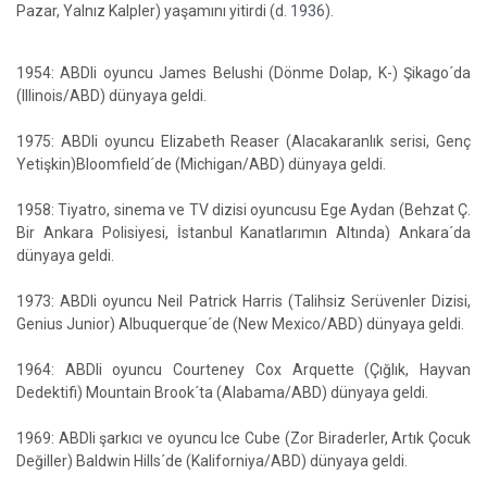
Pazar, Yalnız Kalpler) yaşamını yitirdi (d.
1936
).
1954: ABDli oyuncu James Belushi (Dönme Dolap, K-) Şikago´da
(Illinois/ABD) dünyaya geldi.
1975: ABDli oyuncu Elizabeth Reaser (Alacakaranlık serisi, Genç
Yetişkin)Bloomfield´de (Michigan/ABD) dünyaya geldi.
1958: Tiyatro, sinema ve TV dizisi oyuncusu Ege Aydan (Behzat Ç.
Bir Ankara Polisiyesi, İstanbul Kanatlarımın Altında) Ankara´da
dünyaya geldi.
1973: ABDli oyuncu Neil Patrick Harris (Talihsiz Serüvenler Dizisi,
Genius Junior) Albuquerque´de (New Mexico/ABD) dünyaya geldi.
1964: ABDli oyuncu Courteney Cox Arquette (Çığlık, Hayvan
Dedektifi) Mountain Brook´ta (Alabama/ABD) dünyaya geldi.
1969: ABDli şarkıcı ve oyuncu Ice Cube (Zor Biraderler, Artık Çocuk
Değiller) Baldwin Hills´de (Kaliforniya/ABD) dünyaya geldi.