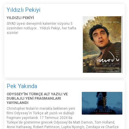
Yıldızlı Pekiyi
YILDIZLI PEKİYİ
SİYAD üyesi deneyimli kalemler vizyonu 5
üzerinden notluyor... Yıldızlı Pekiyi, her hafta
sizinle!
Pek Yakında
ODYSSEY'İN TÜRKÇE ALT YAZILI VE
DUBLAJLI YENİ FRAGMANLARI
YAYINLANDI
Christopher Nolan’ın merakla beklenen yeni
filmi Odyssey'in Türkçe alt yazılı ve dublajlı
fragmanı yayınlandı. 17 Temmuz 2026’da
Türkiye'de gösterime girecek Odyssey’de Matt Damon, Tom Holland,
Anne Hathaway, Robert Pattinson, Lupita Nyong’o, Zendaya ve Charlize