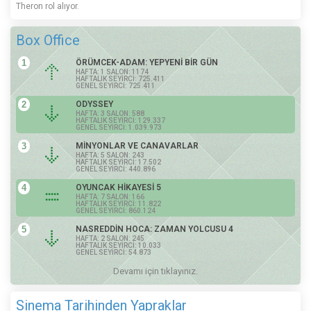
Theron rol alıyor.
Box Office
1
ÖRÜMCEK-ADAM: YEPYENİ BİR GÜN
HAFTA: 1 SALON: 1174
HAFTALIK SEYİRCİ: 725.411
GENEL SEYİRCİ: 725.411
2
ODYSSEY
HAFTA: 3 SALON: 588
HAFTALIK SEYİRCİ: 129.337
GENEL SEYİRCİ: 1.039.973
3
MİNYONLAR VE CANAVARLAR
HAFTA: 5 SALON: 243
HAFTALIK SEYİRCİ: 17.502
GENEL SEYİRCİ: 440.896
4
OYUNCAK HİKAYESİ 5
HAFTA: 7 SALON: 166
HAFTALIK SEYİRCİ: 11.822
GENEL SEYİRCİ: 860.124
5
NASREDDİN HOCA: ZAMAN YOLCUSU 4
HAFTA: 2 SALON: 245
HAFTALIK SEYİRCİ: 10.033
GENEL SEYİRCİ: 54.873
Devamı için tıklayınız.
Sinema Tarihinden Yapraklar