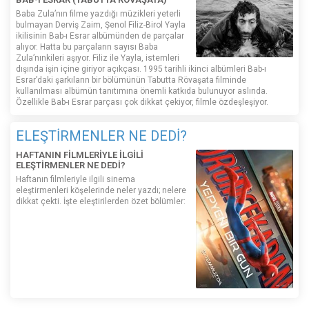
Baba Zula’nın filme yazdığı müzikleri yeterli
bulmayan Derviş Zaim, Şenol Filiz-Birol Yayla
ikilisinin Bab-ı Esrar albümünden de parçalar
alıyor. Hatta bu parçaların sayısı Baba
Zula’nınkileri aşıyor. Filiz ile Yayla, istemleri
dışında işin içine giriyor açıkçası. 1995 tarihli ikinci albümleri Bab-ı
Esrar’daki şarkıların bir bölümünün Tabutta Rövaşata filminde
kullanılması albümün tanıtımına önemli katkıda bulunuyor aslında.
Özellikle Bab-ı Esrar parçası çok dikkat çekiyor, filmle özdeşleşiyor.
ELEŞTİRMENLER NE DEDİ?
HAFTANIN FİLMLERİYLE İLGİLİ
ELEŞTİRMENLER NE DEDİ?
Haftanın filmleriyle ilgili sinema
eleştirmenleri köşelerinde neler yazdı; nelere
dikkat çekti. İşte eleştirilerden özet bölümler: