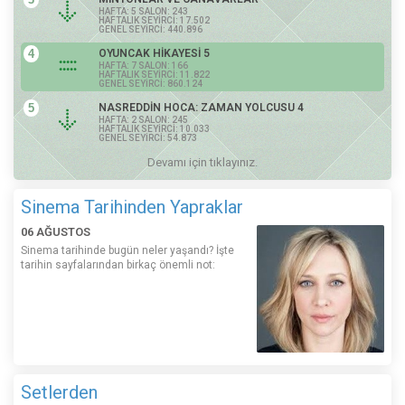
HAFTA: 5 SALON: 243
HAFTALIK SEYİRCİ: 17.502
GENEL SEYİRCİ: 440.896
4
OYUNCAK HİKAYESİ 5
HAFTA: 7 SALON: 166
HAFTALIK SEYİRCİ: 11.822
GENEL SEYİRCİ: 860.124
5
NASREDDİN HOCA: ZAMAN YOLCUSU 4
HAFTA: 2 SALON: 245
HAFTALIK SEYİRCİ: 10.033
GENEL SEYİRCİ: 54.873
Devamı için tıklayınız.
Sinema Tarihinden Yapraklar
06 AĞUSTOS
Sinema tarihinde bugün neler yaşandı? İşte
tarihin sayfalarından birkaç önemli not:
Setlerden