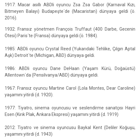
1917: Macar asıllı ABDli oyuncu Zsa Zsa Gabor (Karnaval Kızı,
Bitmeyen Balayı) Budapeşte´de (Macaristan) dünyaya geldi (ö.
2016).
1932: Fransız yönetmen François Truffaut (400 Darbe, Gecenin
Ötesi) Paris´te (Fransa) dünyaya geldi (ö. 1984).
1985: ABDli oyuncu Crystal Reed (Yukarıdaki Tehlike, Çılgın Aptal
Aşk) Detroit´te (Michigan, ABD) dünyaya geldi.
1986: ABDli oyuncu Dane DeHaan (Yaşam Kürü, Doğaüstü)
Allentown´da (Pensilvanya/ABD) dünyaya geldi.
1967: Fransız oyuncu Martine Carol (Lola Montes, Dear Caroline)
yaşamını yitirdi (d. 1920).
1977: Tiyatro, sinema oyuncusu ve seslendirme sanatçısı Hayri
Esen (Kırık Plak, Ankara Ekspresi) yaşamını yitirdi (d. 1919)
2012: Tiyatro ve sinema oyuncusu Baykal Kent (Deliler Koğuşu,
yaşamını yitirdi (d. 1943)