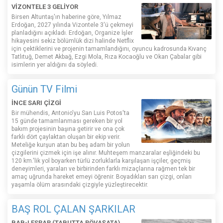
VİZONTELE 3 GELİYOR
Birsen Altuntaş'ın haberine göre, Yılmaz
Erdoğan, 2027 yılında Vizontele 3'ü çekmeyi
planladığını açıkladı. Erdoğan, Organize İşler
hikayesini sekiz bölümlük dizi halinde Netflix
için çektiklerini ve projenin tamamlandığını, oyuncu kadrosunda Kıvanç
Tatlıtuğ, Demet Akbağ, Ezgi Mola, Rıza Kocaoğlu ve Okan Çabalar gibi
isimlerin yer aldığını da söyledi.
Günün TV Filmi
İNCE SARI ÇİZGİ
Bir mühendis, Antonio'yu San Luis Potos'ta
15 günde tamamlanması gereken bir yol
bakım projesinin başına getirir ve ona çok
farklı dört çaylaktan oluşan bir ekip verir.
Meteliğe kurşun atan bu beş adam bir yolun
çizgilerini çizmek için işe alınır. Muhteşem manzaralar eşliğindeki bu
120 km.'lik yol boyarken türlü zorluklarla karşılaşan işçiler, geçmiş
deneyimleri, yaraları ve birbirinden farklı mizaçlarına rağmen tek bir
amaç uğrunda hareket emeyi öğrenir. Boyadıkları sarı çizgi, onları
yaşamla ölüm arasındaki çizgiyle yüzleştirecektir.
BAŞ ROL ÇALAN ŞARKILAR
BAB-I ESRAR (TABUTTA RÖVAŞATA)