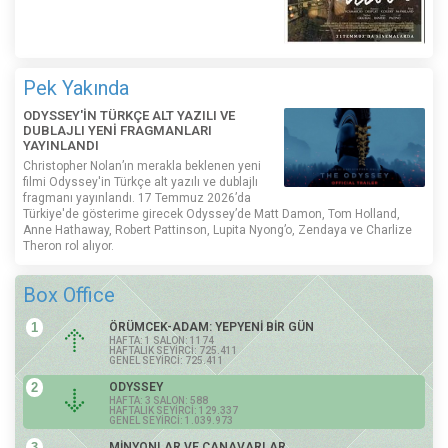
Pek Yakında
ODYSSEY'İN TÜRKÇE ALT YAZILI VE
DUBLAJLI YENİ FRAGMANLARI
YAYINLANDI
Christopher Nolan’ın merakla beklenen yeni
filmi Odyssey'in Türkçe alt yazılı ve dublajlı
fragmanı yayınlandı. 17 Temmuz 2026’da
Türkiye'de gösterime girecek Odyssey’de Matt Damon, Tom Holland,
Anne Hathaway, Robert Pattinson, Lupita Nyong’o, Zendaya ve Charlize
Theron rol alıyor.
Box Office
1
ÖRÜMCEK-ADAM: YEPYENİ BİR GÜN
HAFTA: 1 SALON: 1174
HAFTALIK SEYİRCİ: 725.411
GENEL SEYİRCİ: 725.411
2
ODYSSEY
HAFTA: 3 SALON: 588
HAFTALIK SEYİRCİ: 129.337
GENEL SEYİRCİ: 1.039.973
3
MİNYONLAR VE CANAVARLAR