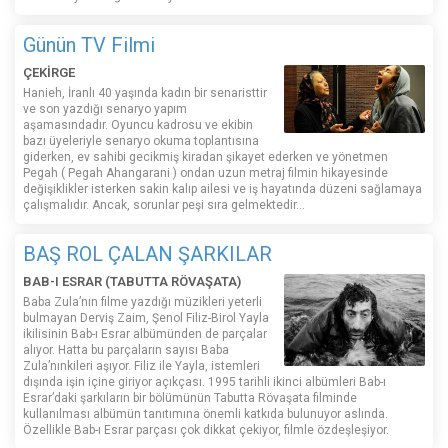
Günün TV Filmi
ÇEKİRGE
Hanieh, İranlı 40 yaşında kadın bir senaristtir
ve son yazdığı senaryo yapım
aşamasındadır. Oyuncu kadrosu ve ekibin
bazı üyeleriyle senaryo okuma toplantısına
giderken, ev sahibi gecikmiş kiradan şikayet ederken ve yönetmen
Pegah ( Pegah Ahangarani ) ondan uzun metraj filmin hikayesinde
değişiklikler isterken sakin kalıp ailesi ve iş hayatında düzeni sağlamaya
çalışmalıdır. Ancak, sorunlar peşi sıra gelmektedir...
BAŞ ROL ÇALAN ŞARKILAR
BAB-I ESRAR (TABUTTA RÖVAŞATA)
Baba Zula’nın filme yazdığı müzikleri yeterli
bulmayan Derviş Zaim, Şenol Filiz-Birol Yayla
ikilisinin Bab-ı Esrar albümünden de parçalar
alıyor. Hatta bu parçaların sayısı Baba
Zula’nınkileri aşıyor. Filiz ile Yayla, istemleri
dışında işin içine giriyor açıkçası. 1995 tarihli ikinci albümleri Bab-ı
Esrar’daki şarkıların bir bölümünün Tabutta Rövaşata filminde
kullanılması albümün tanıtımına önemli katkıda bulunuyor aslında.
Özellikle Bab-ı Esrar parçası çok dikkat çekiyor, filmle özdeşleşiyor.