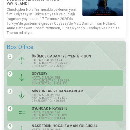
YAYINLANDI
Christopher Nolan’ın merakla beklenen yeni
filmi Odyssey'in Türkçe alt yazılı ve dublajlı
fragmanı yayınlandı. 17 Temmuz 2026’da
Türkiye'de gösterime girecek Odyssey’de Matt Damon, Tom Holland,
Anne Hathaway, Robert Pattinson, Lupita Nyong’o, Zendaya ve Charlize
Theron rol alıyor.
Box Office
1
ÖRÜMCEK-ADAM: YEPYENİ BİR GÜN
HAFTA: 1 SALON: 1174
HAFTALIK SEYİRCİ: 725.411
GENEL SEYİRCİ: 725.411
2
ODYSSEY
HAFTA: 3 SALON: 588
HAFTALIK SEYİRCİ: 129.337
GENEL SEYİRCİ: 1.039.973
3
MİNYONLAR VE CANAVARLAR
HAFTA: 5 SALON: 243
HAFTALIK SEYİRCİ: 17.502
GENEL SEYİRCİ: 440.896
4
OYUNCAK HİKAYESİ 5
HAFTA: 7 SALON: 166
HAFTALIK SEYİRCİ: 11.822
GENEL SEYİRCİ: 860.124
5
NASREDDİN HOCA: ZAMAN YOLCUSU 4
HAFTA: 2 SALON: 245