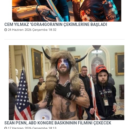
CEM YILMAZ 'GORA4GORA'NIN ÇEKİMLERİNE BAŞLADI
24 Haziran 2026 Çarşamba 18:32
SEAN PENN, ABD KONGRE BASKINININ FİLMİNİ ÇEKECEK
17 Haziran 2026 Çarşamba 18:13