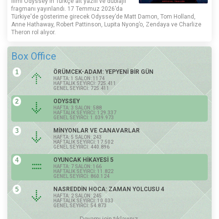
filmi Odyssey'in Türkçe alt yazılı ve dublajlı
fragmanı yayınlandı. 17 Temmuz 2026’da
Türkiye'de gösterime girecek Odyssey’de Matt Damon, Tom Holland,
Anne Hathaway, Robert Pattinson, Lupita Nyong’o, Zendaya ve Charlize
Theron rol alıyor.
Box Office
1
ÖRÜMCEK-ADAM: YEPYENİ BİR GÜN
HAFTA: 1 SALON: 1174
HAFTALIK SEYİRCİ: 725.411
GENEL SEYİRCİ: 725.411
2
ODYSSEY
HAFTA: 3 SALON: 588
HAFTALIK SEYİRCİ: 129.337
GENEL SEYİRCİ: 1.039.973
3
MİNYONLAR VE CANAVARLAR
HAFTA: 5 SALON: 243
HAFTALIK SEYİRCİ: 17.502
GENEL SEYİRCİ: 440.896
4
OYUNCAK HİKAYESİ 5
HAFTA: 7 SALON: 166
HAFTALIK SEYİRCİ: 11.822
GENEL SEYİRCİ: 860.124
5
NASREDDİN HOCA: ZAMAN YOLCUSU 4
HAFTA: 2 SALON: 245
HAFTALIK SEYİRCİ: 10.033
GENEL SEYİRCİ: 54.873
Devamı için tıklayınız.