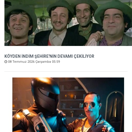
KÖYDEN İNDİM ŞEHİRE'NİN DEVAMI ÇEKİLİYOR
08 Temmuz 2026 Çarşamba 05:59