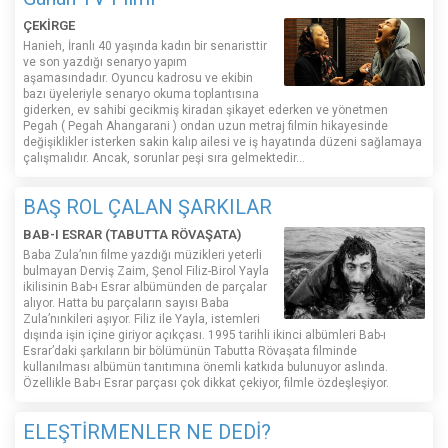
ÇEKİRGE
Hanieh, İranlı 40 yaşında kadın bir senaristtir
ve son yazdığı senaryo yapım
aşamasındadır. Oyuncu kadrosu ve ekibin
bazı üyeleriyle senaryo okuma toplantısına
giderken, ev sahibi gecikmiş kiradan şikayet ederken ve yönetmen
Pegah ( Pegah Ahangarani ) ondan uzun metraj filmin hikayesinde
değişiklikler isterken sakin kalıp ailesi ve iş hayatında düzeni sağlamaya
çalışmalıdır. Ancak, sorunlar peşi sıra gelmektedir...
BAŞ ROL ÇALAN ŞARKILAR
BAB-I ESRAR (TABUTTA RÖVAŞATA)
Baba Zula’nın filme yazdığı müzikleri yeterli
bulmayan Derviş Zaim, Şenol Filiz-Birol Yayla
ikilisinin Bab-ı Esrar albümünden de parçalar
alıyor. Hatta bu parçaların sayısı Baba
Zula’nınkileri aşıyor. Filiz ile Yayla, istemleri
dışında işin içine giriyor açıkçası. 1995 tarihli ikinci albümleri Bab-ı
Esrar’daki şarkıların bir bölümünün Tabutta Rövaşata filminde
kullanılması albümün tanıtımına önemli katkıda bulunuyor aslında.
Özellikle Bab-ı Esrar parçası çok dikkat çekiyor, filmle özdeşleşiyor.
ELEŞTİRMENLER NE DEDİ?